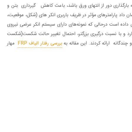
ا بدست آورده‌اند. مطالعه کیم و اسمیت نشان داد که ورق‌های FRP با یک انکر وقتی‌که بارگذاری دور از انتهای ورق باشد، باعث کاهش گیرداری بتن و
و الیاف انجام شد. این مطالعات نشان داد پارامترهای مؤثر در ظریف باربری انکر های (شکل، موقعیت،
 سیستم انکر FRP طولی، رفتار شکل‌پذیرتری از خود نشان داده است درحالی که نمونه‌های دارای سیستم انکر عرضی نیروی
‌علاوه، نشان داده شد که مقدار تأثیر انکرهایFRP به قطر گستردگی(splay) به قطر انکرهای FRP بستگی دارد و با نسبت درگیری بزرگتر، احتمال تغییر حالت شکست(شکست
چندگانه ارائه کردند. این مقاله به
بررسی رفتار الیاف FRP
مهار