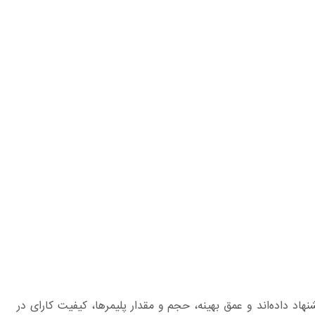
ج و اطلاعات آزمایش انجام شده توسط کیم و اسمیت که مدلی مقاوم برای تست PULL-OUT (کشش) انکرهای FRP پیشنهاد داده‌اند و عمق بهینه، حجم و مقدار پلیمرها، کیفیت کارای در