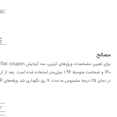
مصالح
برای تعیین مشخصات ورق‌های کربنی، سه آزمایش flat coupon انجام شد. و برای ساخت،
در دمای 25 درجه سلسیوس به مدت 7 روز نگهداری شد.ورقه‌های FRP مطابق با آیین‌نامه D3039M-08 ASTM standard تحت کشش محوری آزمایش شدند.