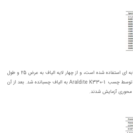
، از روش‌های مشابه ای استفاده شده است، و از چهار لایه الیاف به عرض 25 و طول
140 و ضخامت متوسط 1.94 میلی‌متر استفاده شده است. بعد از آن به مدت هفت روز نگهداری قطعه آلومینیومی به ابعاد 25*85 میلی‌متر توسط چسب Araldite K330-1 به الیاف چسبانده شد. بعد از آن