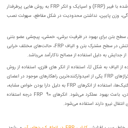
پارامترهای مختلفی موجب وارد شدن آسیب به سازه و در نهایت نیاز آن به مقاوم‌سازی و بهسازی می‌شوند. کامپوزیت‌های پلیمری تقویت‌شده با فیبر (FRP) و اسپایک و انکر FRP به روش هایی پرطرفدار
وردگی، وزن پایین، نداشتن محدودیت در شکل مقاطع، سهولت نصب
وی سطح بتن برای بهبود در ظرفیت برشی، خمشی، پیچشی عضو بتنی
مناسب است. مطالعات نشان می‌دهد که عضو مقاوم شده با FRP ظرفیت باربری بالایی دارد. با این حال، به علت بالا بوده برش سطح و تنش در سطح مشترک بتن و الیاف FRP، حالت‌های مختلف خرابی
جدایش به دلیل استفاده از مصالح ناکارآمد می‌باشد.
تکنیک‌های زیادی برای جلوگیری از لایه‌لایه شدن ورق‌های FRP استفاده شده است، مانند استفاده از الیاف FRP در انتهای ورق ، استفاده از الیاف به شکل U، استفاده از انکر های فلزی، استفاده از روش
NSM و آرماتورهای کامپوزیتی، اتصال‌دهنده‌های مکانیکی با ورق‌های اتصال و انکرهای فولادی و استفاده از انکرهای FRP. استفاده از انکراژهای FRP یکی از امیدوارکننده‌ترین راهکارهای موجود در اعضای
مقاوم‌سازی شده به روش چسبیده خارجی، برای از جلوگیری و یا به تعویق انداختن حالت شکست ناشی از جدایش می‌باشد. از بین این تکنیک‌ها، استفاده از انکرهای FRP به دلیل دارا بودن خواص مشابه،
تکنولوژی نصب کاربرد بیشتری دارند. این سیستم‌ها به دلیل بهبود سطح انتقال‌دهنده تنش، بین بتن و الیاف کامپورزیت، و محصور کردن، باعث بهبود عملکرد می‌شود. انکرهای FRP 90 درجه استفاده
کارایی FRP در انواع کربردهای آن
می‌شود.