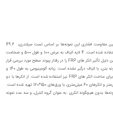
33 عدد نمونه یکسان به طول 350 و ارتفاع 150 و عرض 250 میلی‌متر و برای تست برش انکر های FRP ساخته شده است. میانگین مقاومت فشاری این نمونه‌ها بر اساس تست سیلندری، 49.6
مگاپاسکال اندازه‌گیری شده است. در آماده‌سازی نمونه‌ها، 33 عدد ورق FRP یکسان که دارای ضخامت 0.167 میلی‌متر یک جهته کربن استفاده شده است. 4 لایه الیاف به عرض 100 و طول 500 و ضخامت
کلی 2.6 میلی‌متر به روش‌ تر WET LAY-UP)) استفاده شده است. گسیختگی در الیاف اتفاق نیفتاد و شکست به دلیل جدایش بود به همین دلیل تأثیر انکر های FRP را در رفتار پیوند سطح مورد بررسی قرار
گرفت. مقدار طول درگیر با سطح 270 میلی‌متر و فاصله تا لبه 40 میلی‌متر و 40 میلی‌متر لبه بتن را برای جلوگیری کردن از شکست لبه نمونه بتن، با الیاف درگیر نشده است. زبانه آلومینیومی به طول 140 و
عرض 100 میلی‌متر برای اطمینان از پخش صحیح بار به الیاف روی لبه بیرونی الیاف نصب شده است. از ورق‌های مشابه کربن یک طرفه برای ساخت انکر های FRP نیز استفاده شده است. از انکرها با دو
طول مختلف(40 و 60 میلی‌متر) استفاده شده است(شکل3). انکر های 40 میلی‌متری با پیچاندن ورق‌های کامپوزیت به ابعاد 100*150 میلی‌متر و انکرهای 60 میلی‌متری با ورق‌های 150*120 تهیه شده است.
نمونه‌ها بدون هیچگونه انکری به عنوان گروه کنترل، و سه عدد نمونه